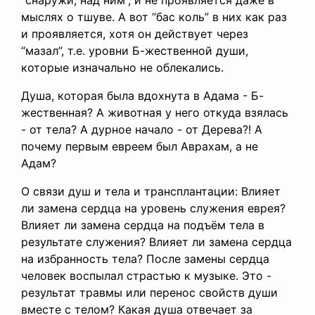
“снаружи, над ним”, и не проявляется даже в
мыслях о тшуве. А вот “бас коль” в них как раз
и проявляется, хотя он действует через
“мазал”, т.е. уровни Б-жественной души,
которые изначально не облекались.
Душа, которая была вдохнута в Адама - Б-
жественная? А животная у него откуда взялась
- от тела? А дурное начало - от Дерева?! А
почему первым евреем был Аврахам, а не
Адам?
О связи душ и тела и трансплантации: Влияет
ли замена сердца на уровень служения еврея?
Влияет ли замена сердца на подъём тела в
результате служения? Влияет ли замена сердца
на избранность тела? После замены сердца
человек воспылал страстью к музыке. Это -
результат травмы или перенос свойств души
вместе с телом? Какая душа отвечает за