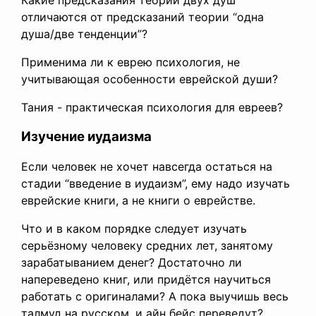
Какие предсказания теории двух душ
отличаются от предсказаний теории “одна
душа/две тенденции”?
Применима ли к еврею психология, не
учитывающая особенности еврейской души?
Тания - практическая психология для евреев?
Изучение иудаизма
Если человек не хочет навсегда остаться на
стадии “введение в иудаизм”, ему надо изучать
еврейские книги, а не книги о еврействе.
Что и в каком порядке следует изучать
серьёзному человеку средних лет, занятому
зарабатыванием денег? Достаточно ли
напереведено книг, или придётся научиться
работать с оригиналами? А пока выучишь весь
талмуд на русском, и айн бейс переведут?