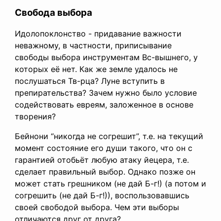
Свобода выбора
Идолопоклонство - придавание важности
неважному, в частности, приписывание
свободы выбора инструментам Вс-вышнего, у
которых её нет. Как же земле удалось не
послушаться Тв-рца? Луне вступить в
препирательства? Зачем нужно было условие
содействовать евреям, заложенное в основе
творения?
Бейнони “никогда не согрешит”, т.е. на текущий
момент состояние его души такого, что он с
гарантией отобьёт любую атаку йецера, т.е.
сделает правильный выбор. Однако позже он
может стать грешником (не дай Б-г!) (а потом и
согрешить (не дай Б-г!)), воспользовавшись
своей свободой выбора. Чем эти выборы
отличаются друг от друга?