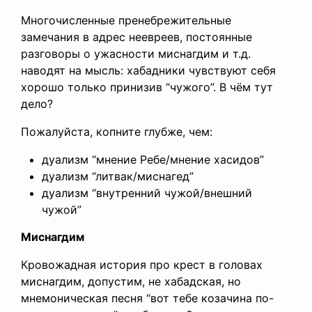
Многочисленные пренебрежительные
замечания в адрес неевреев, постоянные
разговоры о ужасности миснагдим и т.д.
наводят на мысль: хабадники чувствуют себя
хорошо только принизив “чужого”. В чём тут
дело?
Пожалуйста, копните глубже, чем:
дуализм “мнение Ребе/мнение хасидов”
дуализм “литвак/миснагед”
дуализм “внутренний чужой/внешний
чужой”
Миснагдим
Кровожадная история про крест в головах
миснагдим, допустим, не хабадская, но
мнемоническая песня “вот тебе козачина по-